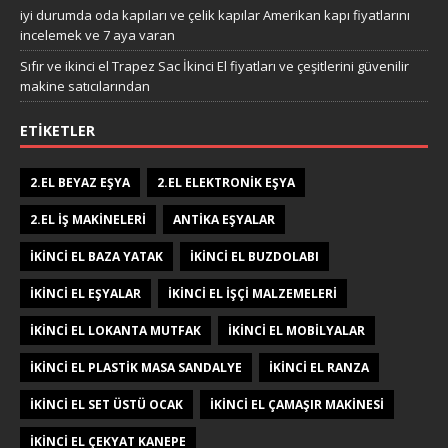
iyi durumda oda kapıları ve çelik kapılar Amerikan kapı fiyatlarını
incelemek ve 7 aya varan
Sıfır ve ikinci el Trapez Sac İkinci El fiyatları ve çeşitlerini güvenilir
makine satıcılarından
ETIKETLER
2.EL BEYAZ EŞYA
2.EL ELEKTRONIK EŞYA
2.EL IŞ MAKINELERI
ANTIKA EŞYALAR
IKINCI EL BAZA YATAK
IKINCI EL BUZDOLABI
IKINCI EL EŞYALAR
IKINCI EL IŞÇI MALZEMELERI
IKINCI EL LOKANTA MUTFAK
IKINCI EL MOBILYALAR
IKINCI EL PLASTIK MASA SANDALYE
IKINCI EL RANZA
IKINCI EL SET ÜSTÜ OCAK
IKINCI EL ÇAMAŞIR MAKINESI
IKINCI EL ÇEKYAT KANEPE