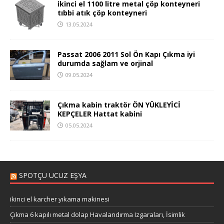
ikinci el 1100 litre metal çöp konteyneri
tıbbi atık çöp konteyneri
13.05.2024
Passat 2006 2011 Sol Ön Kapı Çıkma iyi
durumda sağlam ve orjinal
09.05.2024
Çıkma kabin traktör ÖN YÜKLEYİCİ
KEPÇELER Hattat kabini
05.05.2024
SPOTÇU UCUZ EŞYA
ikinci el karcher yıkama makinesi
Çıkma 6 kapılı metal dolap Havalandırma Izgaraları, İsimlik