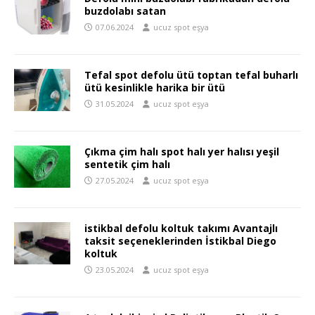
buzdolabı satan
07.06.2024
ucuz spot eşya
Tefal spot defolu ütü toptan tefal buharlı
ütü kesinlikle harika bir ütü
31.05.2024
ucuz spot eşya
Çıkma çim halı spot halı yer halısı yeşil
sentetik çim halı
27.05.2024
ucuz spot eşya
istikbal defolu koltuk takımı Avantajlı
taksit seçeneklerinden İstikbal Diego
koltuk
23.05.2024
ucuz spot eşya