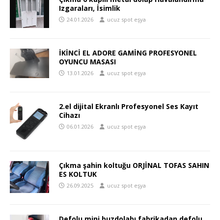
Izgaraları, İsimlik
24.01.2026
ucuz spot eşya
İKİNCİ EL ADORE GAMİNG PROFESYONEL
OYUNCU MASASI
13.01.2026
ucuz spot eşya
2.el dijital Ekranlı Profesyonel Ses Kayıt
Cihazı
06.01.2026
ucuz spot eşya
Çıkma şahin koltuğu ORJİNAL TOFAS SAHIN
ES KOLTUK
26.09.2025
ucuz spot eşya
Defolu mini buzdolabı fabrikadan defolu