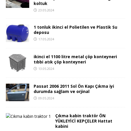
koltuk
23.05.2024
1 tonluk ikinci el Polietilen ve Plastik Su
deposu
17.05.2024
ikinci el 1100 litre metal çöp konteyneri
tıbbi atık çöp konteyneri
13.05.2024
Passat 2006 2011 Sol Ön Kapı Çıkma iyi
durumda sağlam ve orjinal
09.05.2024
Çıkma kabin traktör ÖN
YÜKLEYİCİ KEPÇELER Hattat
kabini