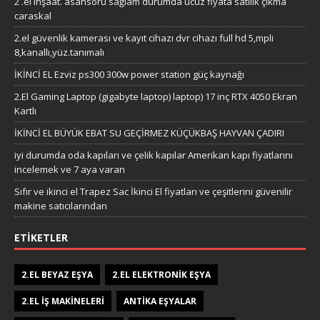
2 .el inşaat. asansörü sağlam durumda ucuz fiyata satılık çıkma
caraskal
2.el güvenlik kamerası ve kayıt cihazı dvr cihazı full hd 5,mpli
8,kanallı,yüz.tanımalı
İKİNCİ EL Ezviz ps300 300w power station güç kaynağı
2.El Gaming Laptop (gigabyte laptop) laptop) 17 inç RTX 4050 Ekran
Kartlı
İKİNCİ EL BÜYÜK EBAT SU GEÇİRMEZ KÜÇÜKBAŞ HAYVAN ÇADIRI
iyi durumda oda kapıları ve çelik kapılar Amerikan kapı fiyatlarını
incelemek ve 7 aya varan
Sıfır ve ikinci el Trapez Sac İkinci El fiyatları ve çeşitlerini güvenilir
makine satıcılarından
ETIKETLER
2.EL BEYAZ EŞYA
2.EL ELEKTRONIK EŞYA
2.EL IŞ MAKINELERI
ANTIKA EŞYALAR