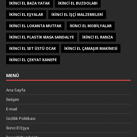
IKINCI EL BAZA YATAK
IKINCI EL BUZDOLABI
IKINCI EL EŞYALAR
IKINCI EL IŞÇI MALZEMELERI
IKINCI EL LOKANTA MUTFAK
IKINCI EL MOBILYALAR
IKINCI EL PLASTIK MASA SANDALYE
IKINCI EL RANZA
IKINCI EL SET ÜSTÜ OCAK
IKINCI EL ÇAMAŞIR MAKINESI
IKINCI EL ÇEKYAT KANEPE
MENÜ
Ana Sayfa
İletişim
E-mail
Gizlilik Politikası
İkinci El Eşya