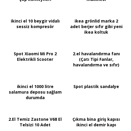
ikinci el 10 beygir vidalı
ikea grönlid marka 2
sessiz kompresör
adet berjer sıfır gibi yeni
ikea koltuk
Spot Xiaomi Mi Pro 2
2.el havalandırma fanı
Elektrikli Scooter
(Çatı Tipi Fanlar,
havalandırma ve sıfır)
ikinci el 1000 litre
Spot plastik sandalye
salamura deposu sağlam
durumda
2.El Temiz Zastone V68 El
Çıkma bina giriş kapısı
Telsizi 10 Adet
ikinci el demir kapı