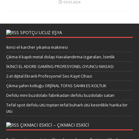
05.05.2024
SPOTÇU UCUZ EŞYA
ikinci el karcher yıkama makinesi
Çıkma 6 kapılı metal dolap Havalandırma Izgaraları, İsimlik
İKİNCİ EL ADORE GAMİNG PROFESYONEL OYUNCU MASASI
2.el dijital Ekranlı Profesyonel Ses Kayıt Cihazı
Çıkma şahin koltuğu ORJİNAL TOFAS SAHIN ES KOLTUK
Defolu mini buzdolabı fabrikadan defolu buzdolabı satan
Tefal spot defolu ütü toptan tefal buharlı ütü kesinlikle harika bir
ütü
ÇIKMACI ESKICI – ÇIKMACI ESKICI