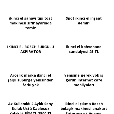
ikinci el sanayi tipi tost
Spot ikinci el inşaat
makinesi sıfır ayarında
demiri
temiz
İKİNCİ EL BOSCH SÜRGÜLÜ
ikinci el kahvehane
ASPİRATÖR
sandalyesi 25 TL
Arçelik marka ikinci el
yenisine gerek yok iş
şarjlı süpürge yenisinden
görür, internet cafe
farkı yok
mobilyaları
Az Kullanıldı 2 Aylık Sony
ikinci el çıkma Bosch
Kulak Üstü Kablosuz
bulaşık makinesi anakart
Kulaklık FİYATI: 3500 TL
faturaya ek ödeme