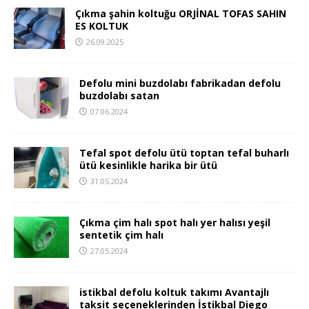
Çıkma şahin koltuğu ORJİNAL TOFAS SAHIN
ES KOLTUK
26.09.2025
Defolu mini buzdolabı fabrikadan defolu
buzdolabı satan
07.06.2024
Tefal spot defolu ütü toptan tefal buharlı
ütü kesinlikle harika bir ütü
31.05.2024
Çıkma çim halı spot halı yer halısı yeşil
sentetik çim halı
27.05.2024
istikbal defolu koltuk takımı Avantajlı
taksit seçeneklerinden İstikbal Diego