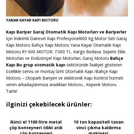
YANAR KAYAR KAPI MOTORU
Kapı Bariyer Garaj Otomatik Kapı Motorları ve Bariyerler
İçin İndirimli Dairesel Kapı Profesyonel600 Kg Motor Seti Garaj
Kapı Motoru Bahçe Kapı Motoru Yana Kayar Otamatik Kapı
Motoru RY 600 MOTOR. 7.000 TL. Kargo Bedava. Sepete Ekle.
Motorları ve Endüstriyel Kapı Motorları. Garaj Motoru
Bahçe
Kapı Bu grup otomatik kapı
sektöründe faaliyet gösteren
özellikle servis ve montaj Gmt Otomatik Kapı /Bahçe Kapı
Motoru – Otopark Bariyeri ve elektronik Kapı Kontrol hizmeti
veren arkadaşlarımıza aradıkları Motoru , Kepenk Motoru
Tamir
ilginizi çekebilecek ürünler:
ikinci el 1100 litre metal
10 ton kapasiteli tavan
çöp konteyneri tıbbi atık
vinci çıkma kaldırma
çöp konteyneri
makinesi