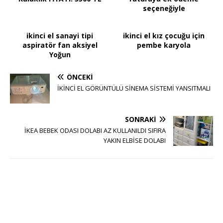
seçeneğiyle
ikinci el sanayi tipi
ikinci el kız çocuğu için
aspiratör fan aksiyel
pembe karyola
Yoğun
ÖNCEKI
İKİNCİ EL GÖRÜNTÜLÜ SİNEMA SİSTEMİ YANSITMALI
SONRAKI
İKEA BEBEK ODASI DOLABI AZ KULLANILDI SIFIRA
YAKIN ELBİSE DOLABI